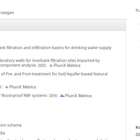
Pu
anzeigen
 filtration and infiltration basins for drinking water supply
atory wells for riverbank filtration sites impacted by
 component analysis
PlumX Metrics
2022
f Pre- and Post-treatment for Soil/Aquifer-based Natural
PlumX Metrics
6
or flood-proof RBF systems
PlumX Metrics
2016
ation scheme
K
dia