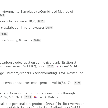
 in Environmental Samples by a Combinded Method of
023
on in India – vision 2030.
2020
t Flüssigboden im Grundwasser
2019
2016
farm in Saxony, Germany
2010
ic carbon biodegradation during riverbank filtration at
s management, Vol.11(2), p. 27
.
PlumX Metrics
2025
ge – Pilotprojekt der Dieselbevorratung
.
GWF Wasser und
nable water resources management, Vol.10(5), 174
.
2024
calcite formation and carbon sequestration through
ol.82, p. 103631
.
PlumX Metrics
2024
cals and personal care products (PPCPs) in Elbe river water
ronmental challenges (Amsterdam, Netherlands), Vol.15,