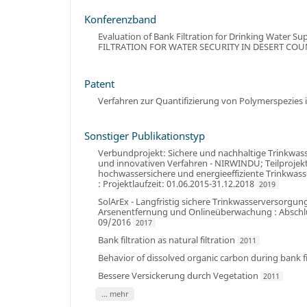
Konferenzband
Evaluation of Bank Filtration for Drinking Water Su
FILTRATION FOR WATER SECURITY IN DESERT COUNTR
Patent
Verfahren zur Quantifizierung von Polymerspezies 
Sonstiger Publikationstyp
Verbundprojekt: Sichere und nachhaltige Trinkwa
und innovativen Verfahren - NIRWINDU; Teilprojekt 
hochwassersichere und energieeffiziente Trinkwasser
: Projektlaufzeit: 01.06.2015-31.12.2018
2019
SolArEx - Langfristig sichere Trinkwasserversorgu
Arsenentfernung und Onlineüberwachung : Abschluss
09/2016
2017
Bank filtration as natural filtration
2011
Behavior of dissolved organic carbon during bank f
Bessere Versickerung durch Vegetation
2011
... mehr