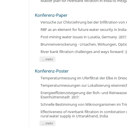
Master plan for riverbank filtration in india to mit
Konferenz-Paper
Versuche zur Chlorzehrung bei der Infiltration vo
RBF as an element for future water security in India
Post-mining water issues in Lusatia, Germany
2017
Brunnenverockerung - Ursachen, Wirkungen, Opti
River bank filtration challenges and ways forward
... mehr
Konferenz-Poster
Temperaturmessung im Uferfiltrat der Elbe in Dres
Temperaturmessungen zur Lokalisierung eisenreic
Energieeffizienzsteigerung der Roh- und Reinwass
Eisenhüttenstadt
2017
Schnelle Bestimmung von Mikroorganismen im Tri
Effectiveness of riverbank filtration in combinatio
rural water supply in Uttarakhand, India
... mehr