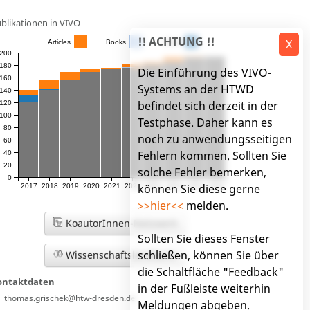
blikationen in VIVO
!! ACHTUNG !!
X
Articles
Books
Other
200
180
Die Einführung des VIVO-
160
Systems an der HTWD
140
befindet sich derzeit in der
120
100
Testphase. Daher kann es
80
noch zu anwendungsseitigen
60
Fehlern kommen. Sollten Sie
40
20
solche Fehler bemerken,
0
können Sie diese gerne
2017
2018
2019
2020
2021
2022
2023
2024
2025
2026
>>hier<<
melden.
KoautorInnen-Netzwerk
Sollten Sie dieses Fenster
schließen, können Sie über
Wissenschaftslandkarte
die Schaltfläche "Feedback"
ontaktdaten
in der Fußleiste weiterhin
thomas.grischek@htw-dresden.de
Meldungen abgeben.