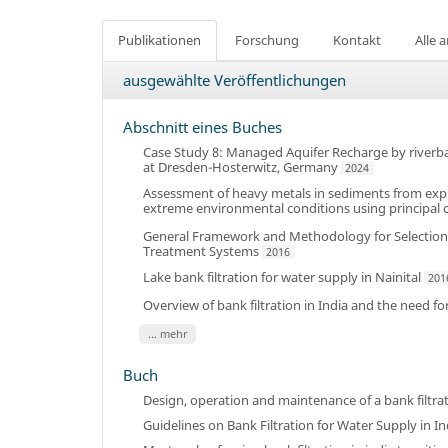
Publikationen
Forschung
Kontakt
Alle 
ausgewählte Veröffentlichungen
Abschnitt eines Buches
Case Study 8: Managed Aquifer Recharge by riverbank
at Dresden-Hosterwitz, Germany
2024
Assessment of heavy metals in sediments from explor
extreme environmental conditions using principal
General Framework and Methodology for Selection o
Treatment Systems
2016
Lake bank filtration for water supply in Nainital
201
Overview of bank filtration in India and the need f
... mehr
Buch
Design, operation and maintenance of a bank filtr
Guidelines on Bank Filtration for Water Supply in In