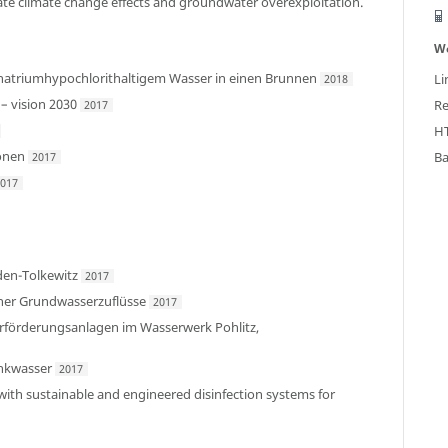
igate climate change effects and groundwater overexploitation.
W
n natriumhypochlorithaltigem Wasser in einen Brunnen
Li
2018
 – vision 2030
Re
2017
HT
onen
Ba
2017
2017
den-Tolkewitz
2017
her Grundwasserzuflüsse
2017
erförderungsanlagen im Wasserwerk Pohlitz,
nkwasser
2017
n with sustainable and engineered disinfection systems for