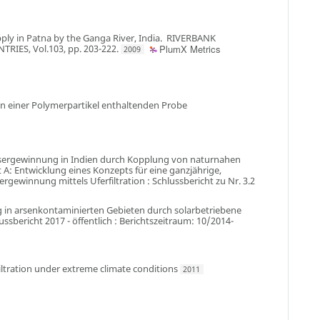
pply in Patna by the Ganga River, India
.
RIVERBANK
IES, Vol.103, pp. 203-222
.
PlumX Metrics
2009
in einer Polymerpartikel enthaltenden Probe
ssergewinnung in Indien durch Kopplung von naturnahen
A: Entwicklung eines Konzepts für eine ganzjährige,
gewinnung mittels Uferfiltration : Schlussbericht zu Nr. 3.2
ng in arsenkontaminierten Gebieten durch solarbetriebene
bericht 2017 - öffentlich : Berichtszeitraum: 10/2014-
iltration under extreme climate conditions
2011