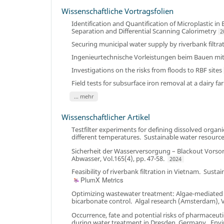
Wissenschaftliche Vortragsfolien
Identification and Quantification of Microplastic
Separation and Differential Scanning Calorimetry
2
Securing municipal water supply by riverbank filtrati
Ingenieurtechnische Vorleistungen beim Bauen mi
Investigations on the risks from floods to RBF sites
Field tests for subsurface iron removal at a dairy 
... mehr
Wissenschaftlicher Artikel
Testfilter experiments for defining dissolved organ
different temperatures
.
Sustainable water resource
Sicherheit der Wasserversorgung – Blackout Vorsor
Abwasser, Vol.165(4), pp. 47-58
.
2024
Feasibility of riverbank filtration in Vietnam
.
Sustai
PlumX Metrics
Optimizing wastewater treatment: Algae-mediated 
bicarbonate control
.
Algal research (Amsterdam), V
Occurrence, fate and potential risks of pharmaceuti
during water treatment in Dresden, Germany
.
Envi