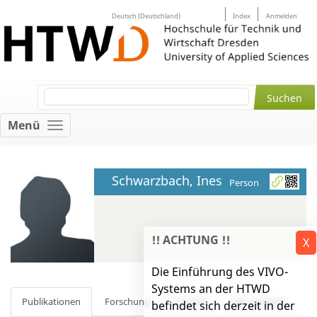
Deutsch (Deutschland)
Index
Anmelden
Menü
Schwarzbach, Ines
Person
!! ACHTUNG !!
X
Die Einführung des VIVO-
Systems an der HTWD
Publikationen
Forschung
Kontakt
Alle anzeigen
befindet sich derzeit in der