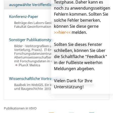
Testphase. Daher kann es
ausgewählte Veröffentlichungen
noch zu anwendungsseitigen
Fehlern kommen. Sollten Sie
Konferenz-Paper
solche Fehler bemerken,
Beiträge des Labors Geoinformatik zur Entwicklung der
können Sie diese gerne
Fakultät Geoinformation
2012
>>hier<<
melden.
Sonstiger Publikationstyp
Sollten Sie dieses Fenster
Bilder - Verktorgrafiken und CAD-Daten (Übersicht,
Vertiefung, Praxis)
.
IT-Empfehlungen des IANUS -
schließen, können Sie über
Forschungsdatenzentrum Archäologie &
die Schaltfläche "Feedback"
Altertumswissenschaften zum nachhaltigen Umgang
mit Forschungsdaten in den Altertumswissenschaften
.
in der Fußleiste weiterhin
PlumX Metrics
Meldungen abgeben.
Wissenschaftliche Vortragsfolien
Vielen Dank für Ihre
Baalbek im WebGIS. Ein Werkzeug für die Archäologie
Unterstützung!
und Baugeschichte
2013
Publikationen in VIVO