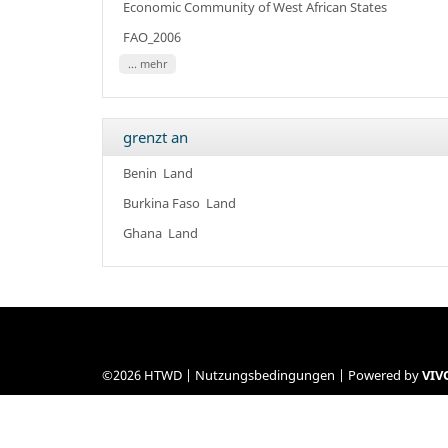
Economic Community of West African States
FAO_2006
... mehr
grenzt an
Benin
Land
Burkina Faso
Land
Ghana
Land
©2026 HTWD |
Nutzungsbedingungen
| Powered by
VIV