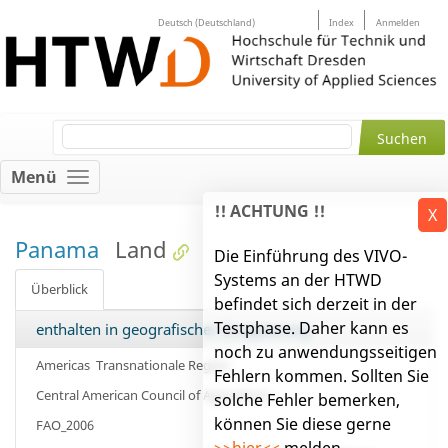
Deutsch (Deutschland)
Index
Anmelden
Menü
!! ACHTUNG !!
X
Panama
Land
Die Einführung des VIVO-
Systems an der HTWD
Überblick
befindet sich derzeit in der
Testphase. Daher kann es
enthalten in geografischer Gruppierung
noch zu anwendungsseitigen
Americas
Transnationale Region
Fehlern kommen. Sollten Sie
Central American Council of Agriculture
solche Fehler bemerken,
können Sie diese gerne
FAO_2006
>>hier<<
melden.