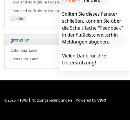
Food and Agriculture Organization of the United Nations
Food and Agriculture Organization of the United Nations
Sollten Sie dieses Fenster
... mehr
schließen, können Sie über
die Schaltfläche "Feedback"
in der Fußleiste weiterhin
grenzt an
Meldungen abgeben.
Colombia
Land
Vielen Dank für Ihre
Costa Rica
Land
Unterstützung!
©2026 HTWD |
Nutzungsbedingungen
| Powered by
VIVO
Impressum
Hilfe
Feedback