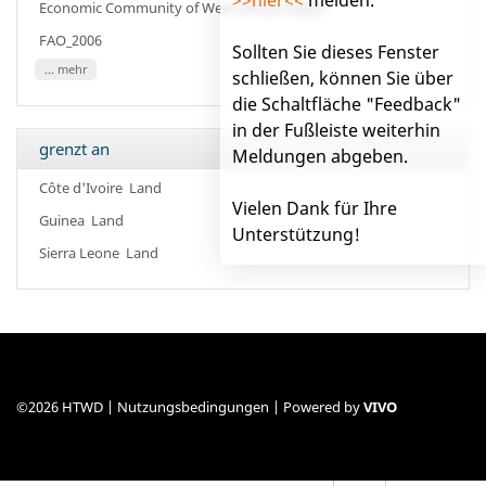
Economic Community of West African States
FAO_2006
Sollten Sie dieses Fenster
... mehr
schließen, können Sie über
die Schaltfläche "Feedback"
in der Fußleiste weiterhin
grenzt an
Meldungen abgeben.
Côte d'Ivoire
Land
Vielen Dank für Ihre
Guinea
Land
Unterstützung!
Sierra Leone
Land
©2026 HTWD |
Nutzungsbedingungen
| Powered by
VIVO