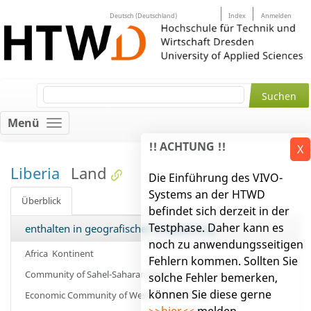
Deutsch (Deutschland)
Index
Anmelden
Menü
!! ACHTUNG !!
X
Liberia
Land
Die Einführung des VIVO-
Systems an der HTWD
Überblick
befindet sich derzeit in der
Testphase. Daher kann es
enthalten in geografischer Gruppierung
noch zu anwendungsseitigen
Africa
Kontinent
Fehlern kommen. Sollten Sie
Community of Sahel-Saharan States
solche Fehler bemerken,
können Sie diese gerne
Economic Community of West African States
>>hier<<
melden.