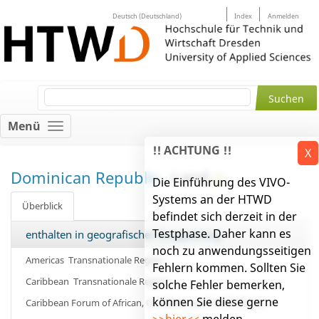
Deutsch (Deutschland)
Index
Anmelden
Menü
!! ACHTUNG !!
X
Dominican Republic
Land
Die Einführung des VIVO-
Systems an der HTWD
Überblick
befindet sich derzeit in der
Testphase. Daher kann es
enthalten in geografischer Gruppierung
noch zu anwendungsseitigen
Americas
Transnationale Region
Fehlern kommen. Sollten Sie
Caribbean
Transnationale Region
solche Fehler bemerken,
können Sie diese gerne
Caribbean Forum of African, Caribbean and Pacific States
>>hier<<
melden.