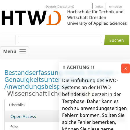
Deutsch (Deutschland)
Index
Anmelden
Menü
!! ACHTUNG !!
X
Bestandserfassung mittels Drohnen –
Genauigkeitsuntersuchungen und
Die Einführung des VIVO-
Anwendungsbeispiele
Systems an der HTWD
Wissenschaftlicher Artikel
befindet sich derzeit in der
Testphase. Daher kann es
Überblick
noch zu anwendungsseitigen
Fehlern kommen. Sollten Sie
Open Access
solche Fehler bemerken,
false
können Sie diese gerne