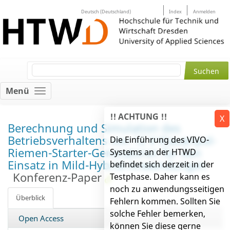
Deutsch (Deutschland)
Index
Anmelden
Menü
!! ACHTUNG !!
X
Berechnung und Simulation des
Betriebsverhaltens von 12 V Klauenpol-
Die Einführung des VIVO-
Riemen-Starter-Generatoren für den
Systems an der HTWD
Einsatz in Mild-Hybrid-Anwendungen
befindet sich derzeit in der
Konferenz-Paper
Testphase. Daher kann es
noch zu anwendungsseitigen
Überblick
Fehlern kommen. Sollten Sie
solche Fehler bemerken,
Open Access
können Sie diese gerne