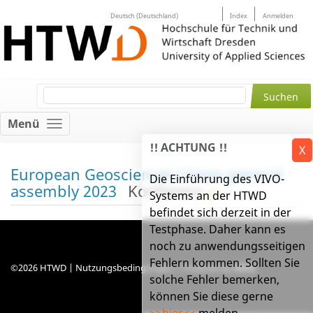
Deutsch (Deutschland)
Index
Anmelden
Menü
!! ACHTUNG !!
X
European Geosciences Union general
Die Einführung des VIVO-
assembly 2023
Konferenz
Systems an der HTWD
befindet sich derzeit in der
Testphase. Daher kann es
noch zu anwendungsseitigen
Fehlern kommen. Sollten Sie
©2026 HTWD |
Nutzungsbedingungen
| Powered by
VIVO
solche Fehler bemerken,
können Sie diese gerne
>>hier<<
melden.