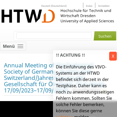
Deutsch (Deutschland)
Index
Anmelden
Menü
!! ACHTUNG !!
X
Annual Meeting of the Ecological
Die Einführung des VIVO-
Society of Germany, Austria and
Systems an der HTWD
Switzerland/Jahrestagung der
befindet sich derzeit in der
Gesellschaft für Ökologie, 52 (Leipzig,
Testphase. Daher kann es
17/09/2023–17/09/2023)
Konferenz
noch zu anwendungsseitigen
Fehlern kommen. Sollten Sie
solche Fehler bemerken,
können Sie diese gerne
>>hier<<
melden.