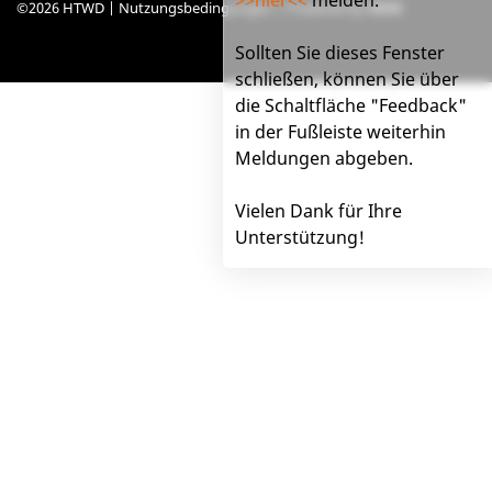
©2026 HTWD |
Nutzungsbedingungen
| Powered by
VIVO
Sollten Sie dieses Fenster
schließen, können Sie über
Impressum
Hilfe
Feedback
die Schaltfläche "Feedback"
in der Fußleiste weiterhin
Meldungen abgeben.
Vielen Dank für Ihre
Unterstützung!