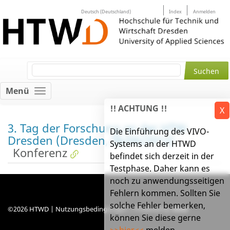
Deutsch (Deutschland)
Index
Anmelden
Menü
!! ACHTUNG !!
X
3. Tag der Forschung an der HTW-
Die Einführung des VIVO-
Dresden (Dresden, 06/06/2012)
Systems an der HTWD
Konferenz
befindet sich derzeit in der
Testphase. Daher kann es
noch zu anwendungsseitigen
Fehlern kommen. Sollten Sie
solche Fehler bemerken,
©2026 HTWD |
Nutzungsbedingungen
| Powered by
VIVO
können Sie diese gerne
>>hier<<
melden.